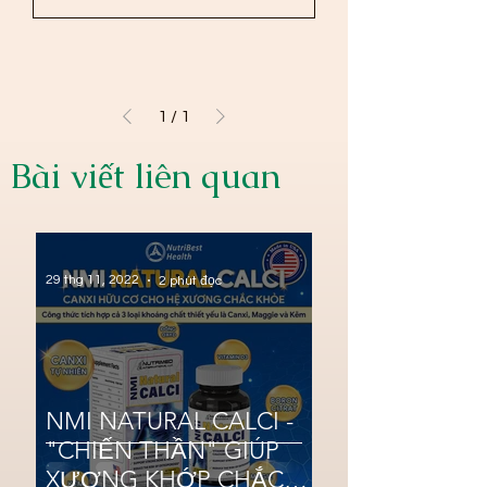
1
/
1
Bài viết liên quan
29 thg 11, 2022
2 phút đọc
NMI NATURAL CALCI -
"CHIẾN THẦN" GIÚP
XƯƠNG KHỚP CHẮC