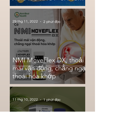
KHỎE
29 thg 11, 2022
2 phút đọc
NMI MoveFlex DX, thoải
mái vận động, chẳng ngại
thoái hóa khớp
11 thg 10, 2022
1 phút đọc