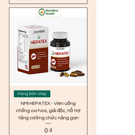
Hàng bán chạy
NMI HEPATEX - Viên uống
chống oxi hóa, giải độc, hỗ trợ
tăng cường chức năng gan
Giá
0 ₫